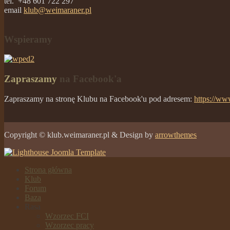
tel. +48 601 722 297
email
klub@weimaraner.pl
Wspieramy
Zapraszamy
na Facebook'a
Zapraszamy na stronę Klubu na Facebook'u pod adresem:
https://ww
Copyright © klub.weimaraner.pl & Design by
arrowthemes
Strona główna
Klub
Forum
Baza
Rasa
Wzorzec FCI
Wzorzec pracy