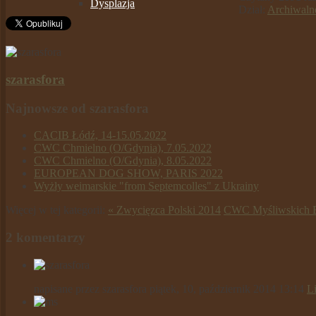
Dysplazja
Dział:
Archiwaln
szarasfora
Najnowsze od szarasfora
CACIB Łódź, 14-15.05.2022
CWC Chmielno (O/Gdynia), 7.05.2022
CWC Chmielno (O/Gdynia), 8.05.2022
EUROPEAN DOG SHOW, PARIS 2022
Wyżły weimarskie "from Septemcolles" z Ukrainy
Więcej w tej kategorii:
« Zwycięzca Polski 2014
CWC Myśliwskich B
2 komentarzy
napisane przez
szarasfora
piątek, 10, październik 2014 13:14
L