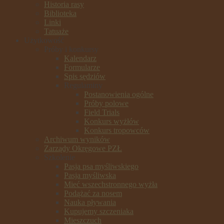
Historia rasy
Biblioteka
Linki
Tatuaże
Użytkowość
Próby i konkursy
Kalendarz
Formularze
Spis sędziów
Regulaminy
Postanowienia ogólne
Próby polowe
Field Trials
Konkurs wyżłów
Konkurs tropowców
Archiwum wyników
Zarządy Okręgowe PZŁ
Szkolenie
Pasja psa myśliwskiego
Pasja myśliwska
Mieć wszechstronnego wyżła
Podążać za nosem
Nauka pływania
Kupujemy szczeniaka
Mieszczuch