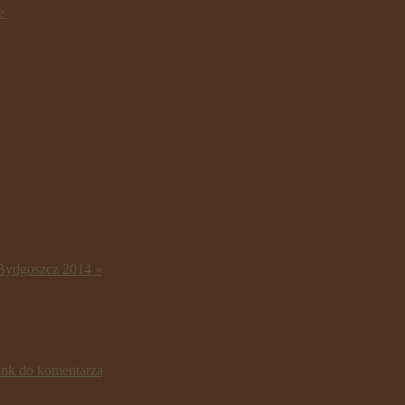
e
ydgoszcz 2014 »
ink do komentarza