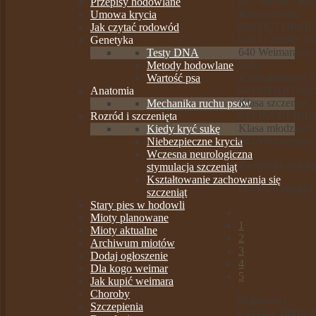
637 AKIM z Knini
Przepisy hodowlane
Klasa otwarta
Umowa krycia
638 OCTOBER FES
Jak czytać rodowód
639 D´Amber Star
Genetyka
640 Weimaranu
Testy DNA
Suki
Metody hodowlane
Klasa młodszych 
Wartość psa
641 HEIDI ORAN
Anatomia
Klasa szczeniąt
Mechanika ruchu psów
642 INCREDIBLE 
Rozród i szczenięta
Klasa młodzieży
Kiedy kryć sukę
643 Weimaranu
Niebezpieczne krycia
Wczesna neurologiczna
Za stawkę dzięk
stymulacja szczeniąt
Kształtowanie zachowania się
Oceń ten artykuł
szczeniąt
Stary pies w hodowli
Mioty planowane
1
Mioty aktualne
2
Archiwum miotów
3
Dodaj ogłoszenie
4
Dla kogo weimar
5
Jak kupić weimara
Choroby
(0 głosów)
Szczepienia
Czytany
2891
ra