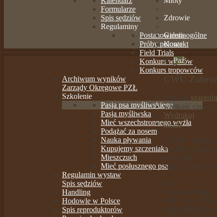
Kalendarz
Mioty
Formularze
Spis sędziów
Zdrowie
Regulaminy
Postanowienia ogólne
Galeria
Próby polowe
Kontakt
Field Trials
07
Paź
Konkurs wyżłów
Konkurs tropowców
CWC Zabrze
Archiwum wyników
Zarządy Okręgowe PZŁ
Szkolenie
Napisał
szarasfo
Pasja psa myśliwskiego
wielkość czcionk
Pasja myśliwska
Wydrukuj
Mieć wszechstronnego wyżła
Email
Podążać za nosem
Nauka pływania
XXXIV Krajowa 
Kupujemy szczeniaka
Wyżeł weimarski
Mieszczuch
Ring XII
Mieć posłusznego psa
Sędzia:Jadwiga 
Regulamin wystaw
Psy
Spis sędziów
Klasa szczeniąt
Handling
636 ALL-STAR 
Hodowle w Polsce
Klasa Młodziezy
Spis reproduktorów