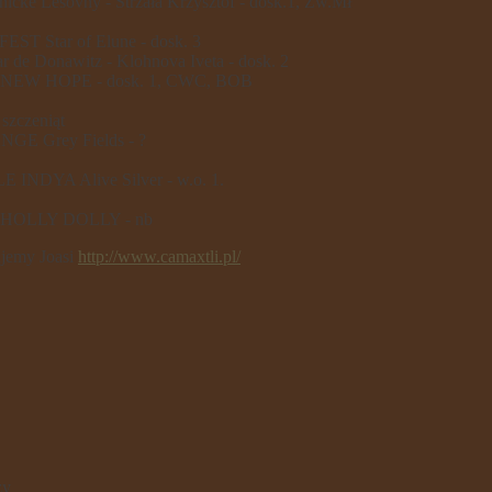
cke Lesovny - Strzała Krzysztof - dosk.1, Zw.Mł
T Star of Elune - dosk. 3
 de Donawitz - Klohnova Iveta - dosk. 2
s NEW HOPE - dosk. 1, CWC, BOB
szczeniąt
GE Grey Fields - ?
INDYA Alive Silver - w.o. 1.
s HOLLY DOLLY - nb
ujemy Joasi
http://www.camaxtli.pl/
zy