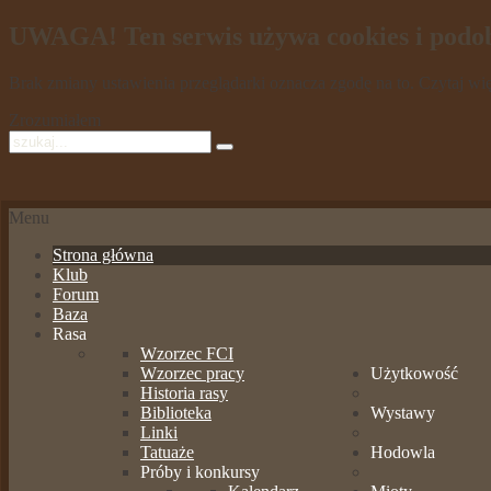
UWAGA! Ten serwis używa cookies i podob
Brak zmiany ustawienia przeglądarki oznacza zgodę na to.
Czytaj wi
Zrozumiałem
Menu
Strona główna
Klub
Forum
Baza
Rasa
Wzorzec FCI
Wzorzec pracy
Użytkowość
Historia rasy
Biblioteka
Wystawy
Linki
Tatuaże
Hodowla
Próby i konkursy