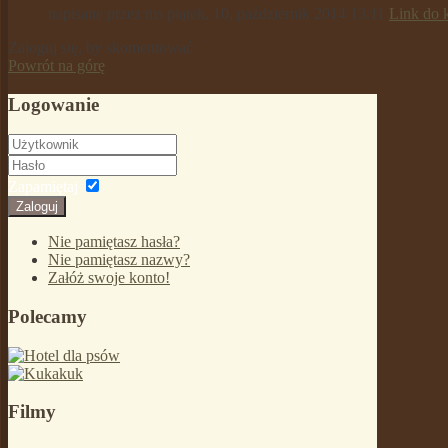
napisane przez
ms
piątek, 10, październik 2014 13:11
Link do 
Zaloguj się, by skomentować
Powrót na górę
Logowanie
Zapamiętaj
Zaloguj
Nie pamiętasz hasła?
Nie pamiętasz nazwy?
Załóż swoje konto!
Polecamy
Filmy