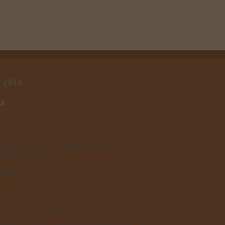
 2014
ra
i
Wystawa Psów Rasowych - Zabrze, 12.10.2014
 krótkowłosy
Konkiel
ALONSO Atagora - w.o.1 NSzWR