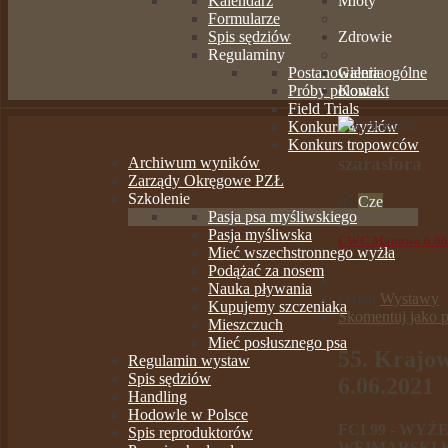
Kalendarz
Mioty
Formularze
Spis sędziów
Zdrowie
Regulaminy
Postanowienia ogólne
Galeria
Próby polowe
Kontakt
Field Trials
Konkurs wyżłów
Konkurs tropowców
szarasfora
Archiwum wyników
Zarządy Okręgowe PZŁ
Szkolenie
05
Cze
Pasja psa myśliwskiego
Pasja myśliwska
CWC Manowo 6.06
Mieć wszechstronnego wyżła
Podążać za nosem
Nauka pływania
Dział:
Wystawy
Kupujemy szczeniaka
Skomentuj jako p
Mieszczuch
Mieć posłusznego psa
55. Krajo
Regulamin wystaw
Spis sędziów
6.06.2021
Handling
Hodowle w Polsce
FCI 99 - WY
Spis reproduktorów
WEIMARSKI KR