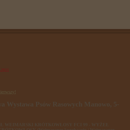
.2021
ierwszy!
wa Wystawa Psów Rasowych Manowo, 5-
ŻEŁ WEIMARSKI KRÓTKOWŁOSY FCI 99 - WYŻEŁ
ÓTKOWŁOSY (Weimaraner kurzhaarig / Weimaraner