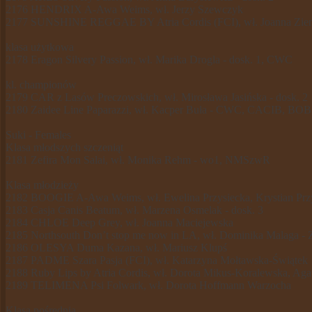
2176 HENDRIX A-Awa Weims, wł. Jerzy Szewczyk
2177 SUNSHINE REGGAE BY Atria Cordis (FCI), wł. Joanna Ziems
klasa użytkowa
2178 Eragon Silvery Passion, wł. Marika Drogla - dosk. 1, CWC
kl. championów
2179 CAR z Lasów Preczowskich, wł. Mirosława Jasińska - dosk. 2
2180 Zaidee Line Paparazzi, wł. Kacper Buła - CWC, CACIB, BO
Suki - Females
Klasa młodszych szczeniąt
2181 Zefira Mon Salai, wł. Monika Rehm - wo1, NMSzwR
Klasa młodzieży
2182 BOOGIE A-Awa Weims, wł. Ewelina Przysiecka, Krystian Przys
2183 Casja Canis Beatum, wł. Marzena Osmelak - dosk. 3
2184 CHLOE Deep Grey, wł. Joanna Maciejewska
2185 Northsouth Don’t stop me now in LA, wł. Dominika Malaga -
2186 OLESYA Duma Kazana, wł. Mariusz Klupś
2187 PADME Szara Pasja (FCI), wł. Katarzyna Mołtawska-Świątek
2188 Ruby Lips by Atria Cordis, wł. Dorota Mikus-Koralewska, Aga
2189 TELIMENA Psi Folwark, wł. Dorota Hoffmann Warzocha
Klasa pośrednia