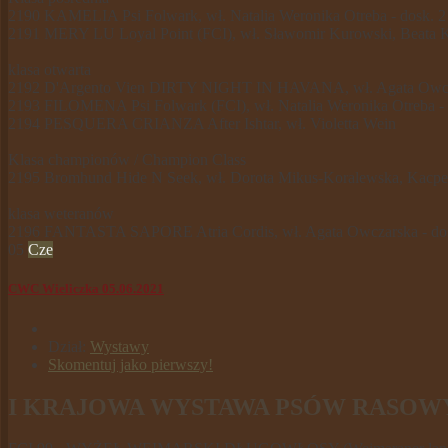
2190 KAMELIA Psi Folwark, wł. Natalia Weronika Otreba - dosk. 2
2191 MERY LU Loyal Point (FCI), wł. Sławomir Kurowski, Beata K
klasa otwarta
2192 D'Argento Vien DIRTY NIGHT IN HAVANA, wł. Agata Owczar
2193 FILOMENA Psi Folwark (FCI), wł. Natalia Weronika Otreba -
2194 PESQUERA CRIANZA After Ishtar, wł. Violetta Wein
Klasa championów / Champion Class
2195 Bromhund Hide N Seek, wł. Dorota Mikus-Koralewska, Kacpe
klasa weteranów
2196 FANTASTA SAPORE Atria Cordis, wł. Agata Owczarska - 
05
Cze
CWC Wieliczka 05.06.2021
Dział:
Wystawy
Skomentuj jako pierwszy!
I KRAJOWA WYSTAWA PSÓW RASOWYCH 