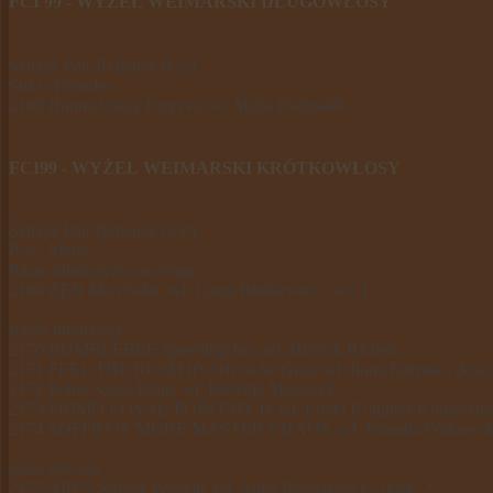
FCI 99 - WYŻEŁ WEIMARSKI DŁUGOWŁOSY
Sędzia: Petr Rehanek (CZ)
Suki - Females
2168 Bonna Crazy Forever, wł. Milos Dohnalek
FCI99 - WYŻEŁ WEIMARSKI KRÓTKOWŁOSY
Sędzia: Petr Rehanek (CZ)
Psy - Males
Klasa młodszych szczeniąt
2169 ZEN Mon Salai, wł. Laura Butkiewicz - wo 1
Klasa młodzieży
2170 BUMBLEBEE Speeding Joy, wł. Henryk Richert
2171 FEEL THE RUSH It's OK to be Grey, wł. Ilona Klimek - dosk.
2172 Potter Szara Pasja, wł. Patrycja Maleszyk
2173 PRIMO LOYAL-POINT (FCI), wł. Edyta Kompert-Konieczna
2174 SOFFIO D 'MORE MASTER CHAOS, wł. Klaudia Witkowska 
klasa otwarta
2175 ARES Silvery Passion, wł. Anka Barysiewicz - dosk. 2