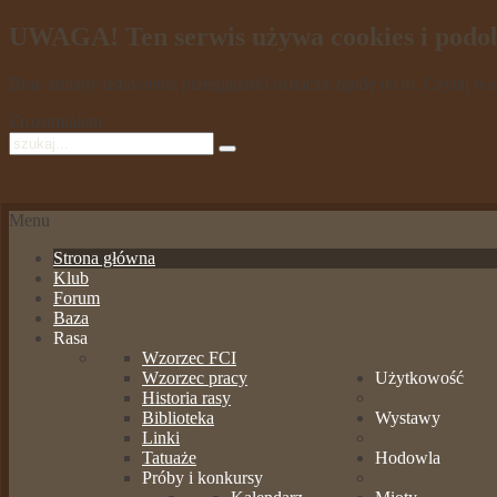
UWAGA! Ten serwis używa cookies i podob
Brak zmiany ustawienia przeglądarki oznacza zgodę na to.
Czytaj wi
Zrozumiałem
Menu
Strona główna
Klub
Forum
Baza
Rasa
Wzorzec FCI
Wzorzec pracy
Użytkowość
Historia rasy
Biblioteka
Wystawy
Linki
Tatuaże
Hodowla
Próby i konkursy