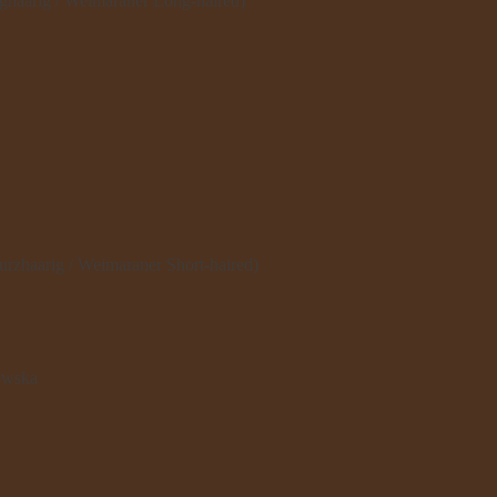
rig / Weimaraner Long-haired)
rig / Weimaraner Short-haired)
owska