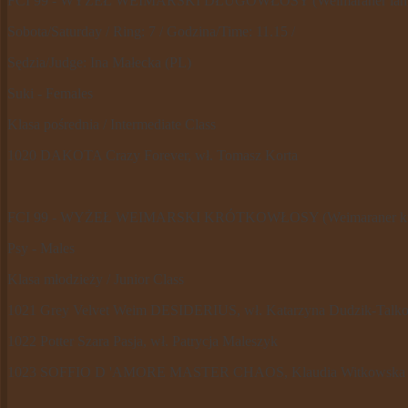
FCI 99 - WYŻEŁ WEIMARSKI DŁUGOWŁOSY (Weimaraner langhaa
Sobota/Saturday / Ring: 7 / Godzina/Time: 11.15 /
Sędzia/Judge: Ina Małecka (PL)
Suki - Females
Klasa pośrednia / Intermediate Class
1020 DAKOTA Crazy Forever, wł. Tomasz Korta
FCI 99 - WYŻEŁ WEIMARSKI KRÓTKOWŁOSY (Weimaraner kurzhaa
Psy - Males
Klasa młodzieży / Junior Class
1021 Grey Velvet Weim DESIDERIUS, wł. Katarzyna Dudzik-Talk
1022 Potter Szara Pasja, wł. Patrycja Maleszyk
1023 SOFFIO D 'AMORE MASTER CHAOS, Klaudia Witkowska