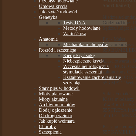
Przepisy hodowlane
Short-haired)
Umowa krycia
Jak czytać rodowód
Genetyka
Niedziela/Sunday 
Testy DNA
Godzina/Time: 11
Metody hodowlane
Sędzia/Judge: Al
Wartość psa
Anatomia
Psy - Males
Mechanika ruchu psów
Klasa młodzieży /
Rozród i szczenięta
550 BUMBLEBEE 
Kiedy kryć sukę
Niebezpieczne krycia
Klasa otwarta / 
Wczesna neurologiczna
551 DROGO Szara
stymulacja szczeniąt
zakończony CH
Kształtowanie zachowania się
552 HENDRIX A-
szczeniąt
553 MATT Weimara
Stary pies w hodowli
Mioty planowane
Suki - Females
Mioty aktualne
Klasa młodzieży /
Archiwum miotów
554 Born To Be 
Dodaj ogłoszenie
555 FREYA It`s 
Dla kogo weimar
556 TELIMENA Ps
Jak kupić weimara
Choroby
Klasa pośrednia /
Szczepienia
557 KAMELIA Psi