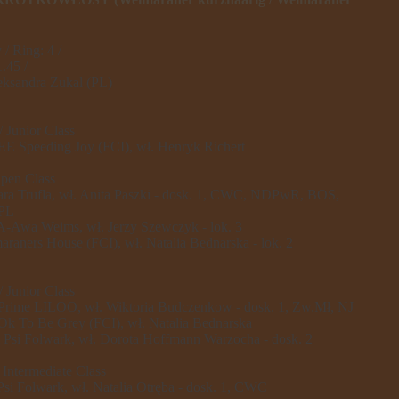
/ Ring: 4 /
.45 /
eksandra Zukal (PL)
 Junior Class
Speeding Joy (FCI), wł. Henryk Richert
Open Class
 Trufla, wł. Anita Paszki - dosk. 1, CWC, NDPwR, BOS,
.PL
Awa Weims, wł. Jerzy Szewczyk - lok. 3
ners House (FCI), wł. Natalia Bednarska - lok. 2
 Junior Class
Prime LILOO, wł. Wiktoria Budczenkow - dosk. 1, Zw.Mł, NJ
Ok To Be Grey (FCI), wł. Natalia Bednarska
i Folwark, wł. Dorota Hoffmann Warzocha - dosk. 2
 Intermediate Class
 Folwark, wł. Natalia Otręba - dosk. 1, CWC