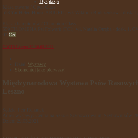
Dysplazja
Klasa otwarta / Open Class
558 Yar Helen House ABIGEIL, wł. Wiktoria Budczenkow - dosk.
Klasa championów / Champion Class
559 FILOMENA Psi Folwark (FCI), wł. Natalia Otręba - dosk, 1, 
02
Cze
CACIB Leszno 29-30.05.2021
Dział:
Wystawy
Skomentuj jako pierwszy!
Międzynarodowa Wystawa Psów Rasowyc
Leszno
Sędzia: Petr Rehanek
Adres wystawy: Centralna Szkoła Szybowcowa ul. Szybowników 28
Dzień: 29.05.2021