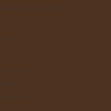
ka - dosk 1, resCACIB, ukończył Ch Pl
B, BOG2
iecki - dosk. 4
 Zw.Mł, NJ
ta Owczarska - dosk. 2